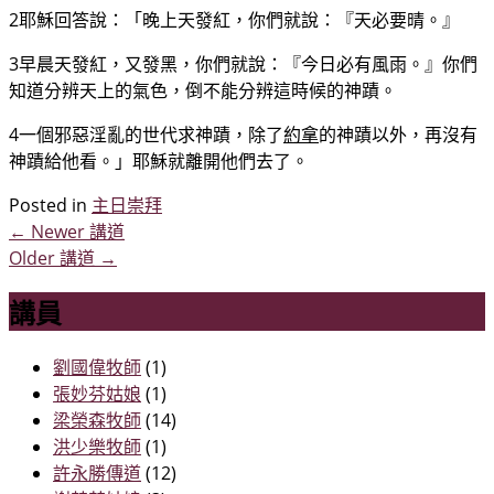
2耶穌回答說：「晚上天發紅，你們就說：『天必要晴。』
3早晨天發紅，又發黑，你們就說：『今日必有風雨。』你們
知道分辨天上的氣色，倒不能分辨這時候的神蹟。
4一個邪惡淫亂的世代求神蹟，除了
約拿
的神蹟以外，再沒有
神蹟給他看。」耶穌就離開他們去了。
Posted in
主日崇拜
←
Newer 講道
Older 講道
→
講員
劉國偉牧師
(1)
張妙芬姑娘
(1)
梁榮森牧師
(14)
洪少樂牧師
(1)
許永勝傳道
(12)