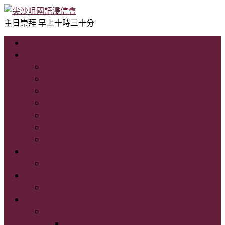
主日崇拜 早上十時三十分
主頁
認識我們
尖國浸 歡迎您!
教會簡史
我們的信仰立場
教牧同工
教會新聞
如何前往
主內連結
事工簡介
聚會時間表
講道及見證
講道重溫
家在尖國浸
尖國浸程序表
程序表2021