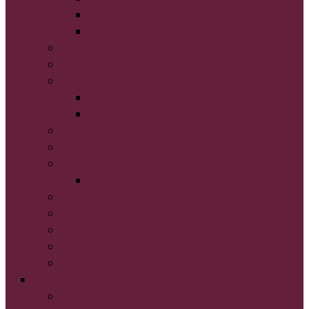
程序表2022
程序表2023
牧函：釋經學系列
得力研經法
書卷簡介
舊約
新約
2021-2022年讀經計劃
牧函
家庭崇拜
2021家庭崇拜參考資料
分享天地
活動預告
活動花絮
兒童事工
遇惡劣天氣時本會聚會指引
事奉參與
代禱感恩