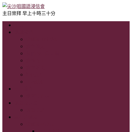
主日崇拜 早上十時三十分
主頁
認識我們
尖國浸 歡迎您!
教會簡史
我們的信仰立場
教牧同工
教會新聞
如何前往
主內連結
事工簡介
聚會時間表
講道及見證
講道重溫
家在尖國浸
尖國浸程序表
程序表2021