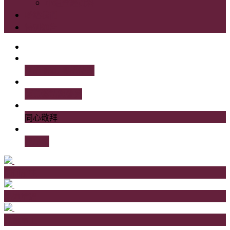
小組查經資料
聯絡我們
特別通告
國語講道, 粵語傳譯
誠意邀請您參與
同心敬拜
程序表
如何前往
講道重溫
兒童事工