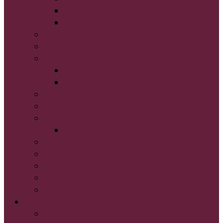
程序表2022
程序表2023
牧函：釋經學系列
得力研經法
書卷簡介
舊約
新約
2021-2022年讀經計劃
牧函
家庭崇拜
2021家庭崇拜參考資料
分享天地
活動預告
活動花絮
兒童事工
遇惡劣天氣時本會聚會指引
事奉參與
代禱感恩