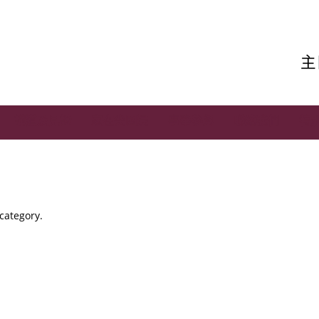
主
講道及見證
家在尖國浸
事奉參與
聯絡我們
特
 category.