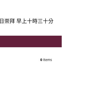
日崇拜 早上十時三十分
別通告
0
Items