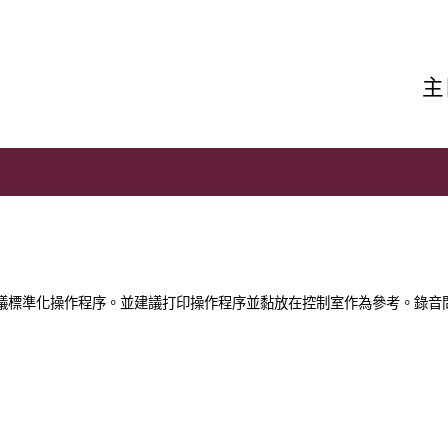
主
講道及見證
家在尖國浸
事奉參與
聯絡我們
特
議標準化操作程序。並建議打印操作程序並黏放在控制室作為參考。錄音