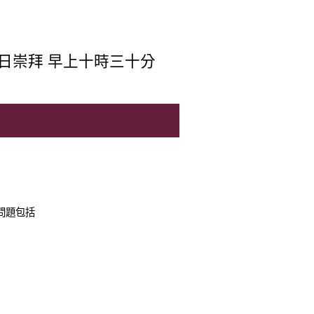
日崇拜 早上十時三十分
別通告
問題包括