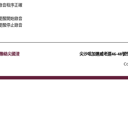
錄音程序正確
e, 提醒開始錄音
e, 提醒停止錄音
聯絡尖國浸
尖沙咀加連威老道46-48
C