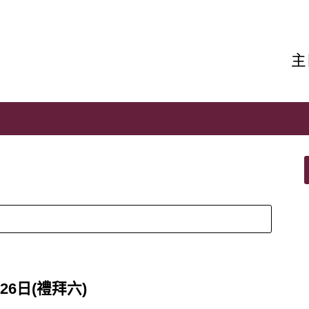
主
講道及見證
家在尖國浸
事奉參與
聯絡我們
特
26日(禮拜六)