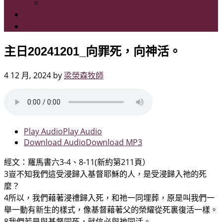
小組查經資料
聯絡我們
特別通告
主日20241201_向罪死，向神活。
4 12 月, 2024
by
梁榮森牧師
Play Audio
Play Audio
Download Audio
Download MP3
經文：羅馬書六3-4、8-11(新約第211頁）
3豈不知我們這受浸歸入基督耶穌的人，是受浸歸入祂的死
麼？
4所以，我們藉著浸禮歸入死，和祂一同埋葬，原是叫我們一
舉一動有新生的樣式，像基督藉著父的榮耀從死裏復活一樣。
8我們若是與基督同死，就信必與祂同活。