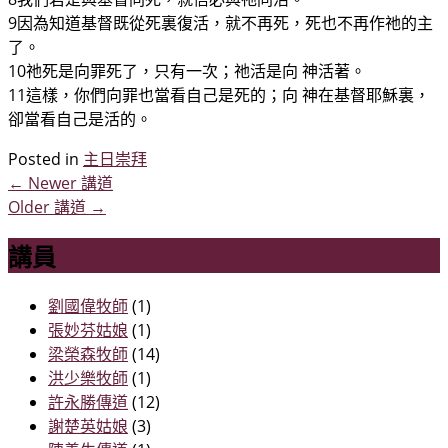
9因為知道基督既從死裏復活，就不再死，死也不再作祂的主
了。
10祂死是向罪死了，只有一次；祂活是向 神活著。
11這樣，你們向罪也當看自己是死的；向 神在基督耶穌裏，
卻當看自己是活的。
Posted in
主日崇拜
←
Newer 講道
Older 講道
→
講員
劉國偉牧師
(1)
張妙芬姑娘
(1)
梁榮森牧師
(14)
洪少樂牧師
(1)
許永勝傳道
(12)
謝楚英姑娘
(3)