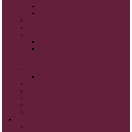
程序表2022
程序表2023
牧函：釋經學系列
得力研經法
書卷簡介
舊約
新約
2021-2022年讀經計劃
牧函
家庭崇拜
2021家庭崇拜參考資料
分享天地
活動預告
活動花絮
兒童事工
遇惡劣天氣時本會聚會指引
事奉參與
代禱感恩