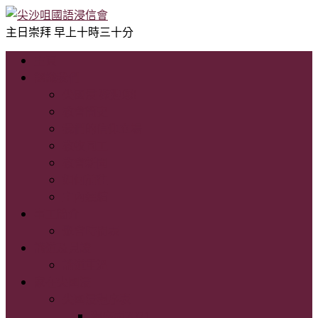
主日崇拜 早上十時三十分
主頁
認識我們
尖國浸 歡迎您!
教會簡史
我們的信仰立場
教牧同工
教會新聞
如何前往
主內連結
事工簡介
聚會時間表
講道及見證
講道重溫
家在尖國浸
尖國浸程序表
程序表2021