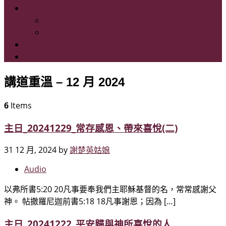
事奉參與
代禱感恩
小組查經資料
聯絡我們
特別通告
講道重溫 – 12 月 2024
6
Items
主日_20241229_常存感恩、帶來喜悅(二)
31 12 月, 2024
by
謝楚英姑娘
Audio
以弗所書5:20 20凡事要奉我們主耶穌基督的名，常常感謝父
神。 帖撒羅尼迦前書5:18 18凡事謝恩；因為 […]
主日_20241222_平安歸與神所喜悅的人