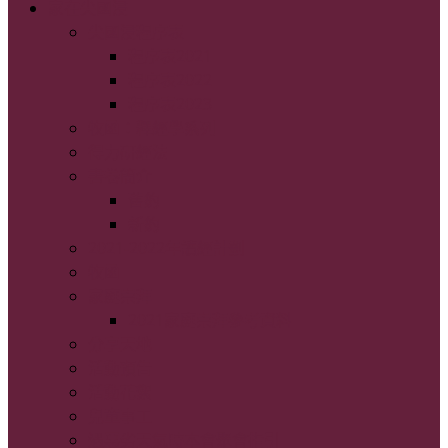
家在尖國浸
尖國浸程序表
程序表2021
程序表2022
程序表2023
牧函：釋經學系列
得力研經法
書卷簡介
舊約
新約
2021-2022年讀經計劃
牧函
家庭崇拜
2021家庭崇拜參考資料
分享天地
活動預告
活動花絮
兒童事工
遇惡劣天氣時本會聚會指引