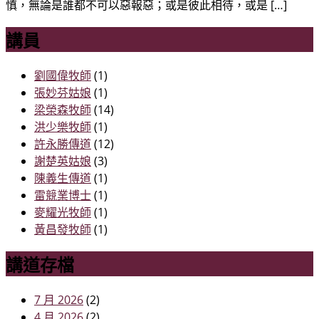
慎，無論是誰都不可以惡報惡；或是彼此相待，或是 […]
講員
劉國偉牧師
(1)
張妙芬姑娘
(1)
梁榮森牧師
(14)
洪少樂牧師
(1)
許永勝傳道
(12)
謝楚英姑娘
(3)
陳義生傳道
(1)
雷競業博士
(1)
麥耀光牧師
(1)
黃昌發牧師
(1)
講道存檔
7 月 2026
(2)
4 月 2026
(2)