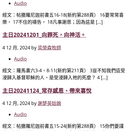
Audio
經文：帖撒羅尼迦前書五16-18(新約第288頁） 16要常常喜
樂， 17不住的禱告， 18凡事謝恩；因為這是 […]
主日20241201_向罪死，向神活。
4 12 月, 2024
by
梁榮森牧師
Audio
經文：羅馬書六3-4、8-11(新約第211頁） 3豈不知我們這受
浸歸入基督耶穌的人，是受浸歸入祂的死麼？ 4 […]
主日20241124_常存感恩、帶來喜悅
4 12 月, 2024
by
謝楚英姑娘
Audio
經文：帖撒羅尼迦前書五15-24(新約第288頁） 15你們要謹