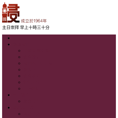
主日崇拜 早上十時三十分
主頁
認識我們
尖國浸 歡迎您!
教會簡史
我們的信仰立場
教牧同工
教會新聞
如何前往
主內連結
事工簡介
聚會時間表
講道及見證
講道重溫