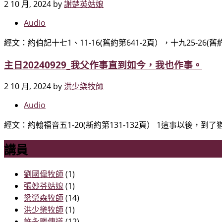
2 10 月, 2024
by
謝楚英姑娘
Audio
經文：約伯記十七1、11-16(舊約第641-2頁），十九25-26(舊
主日20240929_我父作事直到如今，我也作事。
2 10 月, 2024
by
洪少樂牧師
Audio
經文：約翰福音五1-20(新約第131-132頁） 1這事以後，到
講員
劉國偉牧師
(1)
張妙芬姑娘
(1)
梁榮森牧師
(14)
洪少樂牧師
(1)
許永勝傳道
(12)