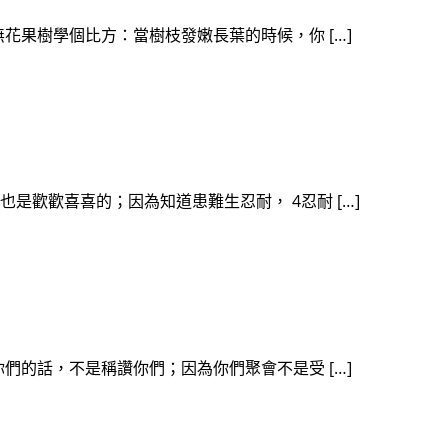
以從無花果樹學個比方：當樹枝發嫩長葉的時候，你 […]
中也是歡歡喜喜的；因為知道患難生忍耐， 4忍耐 […]
吩咐你們的話，不是稱讚你們；因為你們聚會不是受 […]