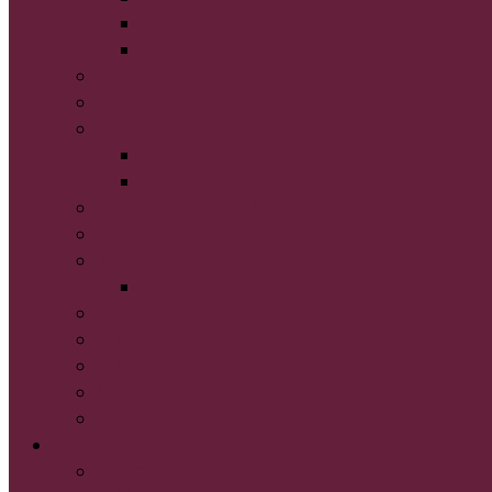
程序表2022
程序表2023
牧函：釋經學系列
得力研經法
書卷簡介
舊約
新約
2021-2022年讀經計劃
牧函
家庭崇拜
2021家庭崇拜參考資料
分享天地
活動預告
活動花絮
兒童事工
遇惡劣天氣時本會聚會指引
事奉參與
代禱感恩