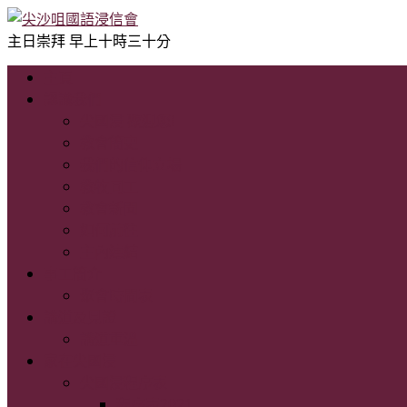
主日崇拜 早上十時三十分
主頁
認識我們
尖國浸 歡迎您!
教會簡史
我們的信仰立場
教牧同工
教會新聞
如何前往
主內連結
事工簡介
聚會時間表
講道及見證
講道重溫
家在尖國浸
尖國浸程序表
程序表2021