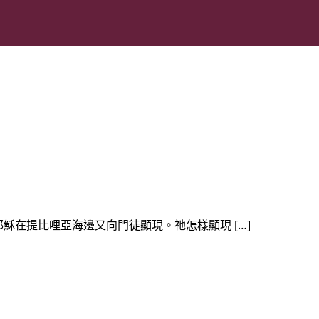
後，耶穌在提比哩亞海邊又向門徒顯現。祂怎樣顯現 […]